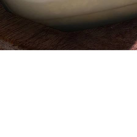
العرض السريع
 ، قطعة
642