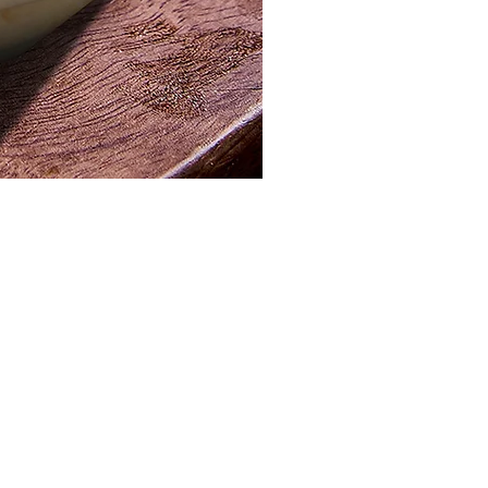
مصر ، القاهرة الجديدة ، المنطقة الصناعية
info@pistachio.com.eg
+20 1224488388/1224488288
الرقم الضريبي: 552-430-137