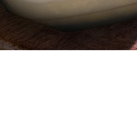
العرض السريع
 ، قطعة
642