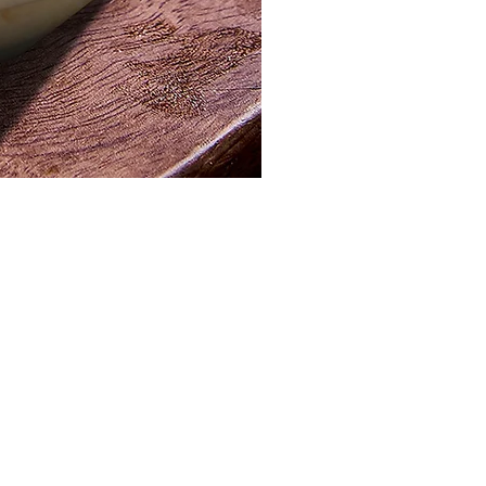
مصر ، القاهرة الجديدة ، المنطقة الصناعية
info@pistachio.com.eg
+20 1224488388/1224488288
الرقم الضريبي: 552-430-137