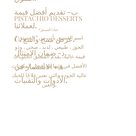
ب- تقديم أفضل قيمة
PISTACHIO DESSERTS
لعملائنا.
لماذا الفستق؟
C. عرض منتج واسع.
اسم الفستق يأتي من "
الفستق
"
الجوز ، طبيعي ، لذيذ ، صحي ، وذو
د- ضمان الامتثال.
قيمة عالية.
يقدم الفستق الحلويات
هـ- الاستثمار في
الأفضل في فئتها مع أفضل المكونات
عالية الجودة والتي تعتبر علاجًا للحنك
الأدوات والتقنيات.
والعين.