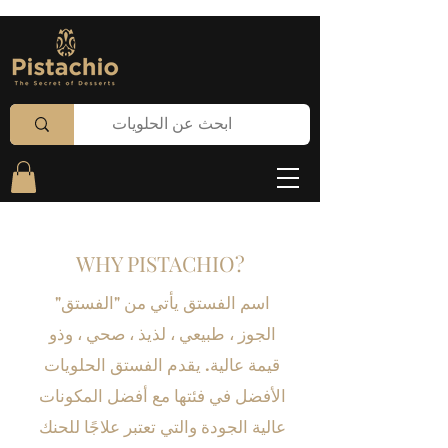
WHY PISTACHIO?
اسم الفستق يأتي من "الفستق"
الجوز ، طبيعي ، لذيذ ، صحي ، وذو
قيمة عالية. يقدم الفستق الحلويات
الأفضل في فئتها مع أفضل المكونات
عالية الجودة والتي تعتبر علاجًا للحنك