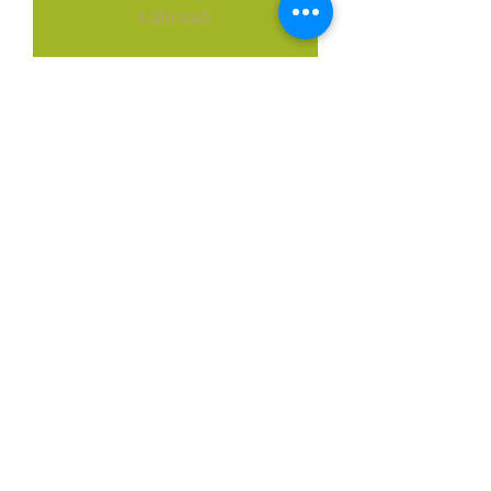
it abroad.
Dedicated to consistently
producing the sweetest
irresistible Desserts &
Pastries made with the
finest ingredients that are
second to none to ensure
that our customers will
enjoy our unparalleled taste
to the full..