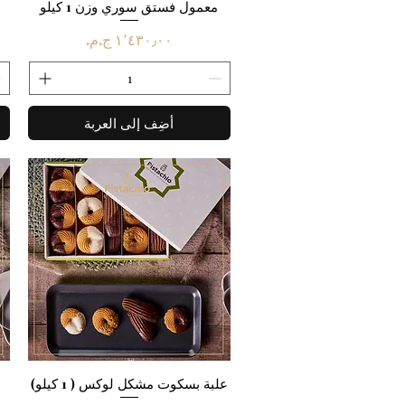
العرض السريع
معمول فستق سوري وزن 1 كيلو
السعر
أضِف إلى العربة
العرض السريع
علبة بسكوت مشكل لوكس ( 1 كيلو)