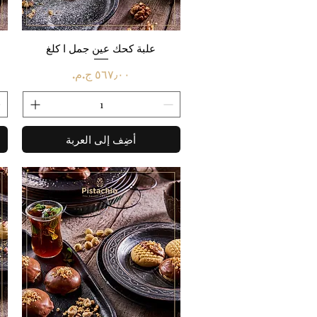
العرض السريع
علبة كحك عين جمل ا كلغ
السعر
أضِف إلى العربة