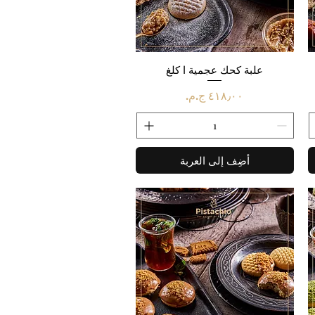
العرض السريع
علبة كحك عجمية ا كلغ
السعر
أضِف إلى العربة