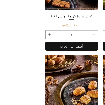
العرض السريع
كحك سادة كريمة لوتس ا كلغ
السعر
أضِف إلى العربة