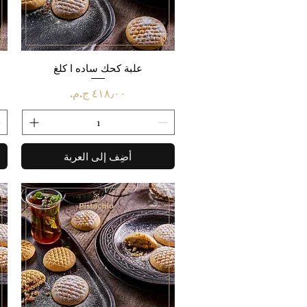
العرض السريع
علبة كحك ساده ا كلغ
السعر
أضِف إلى العربة