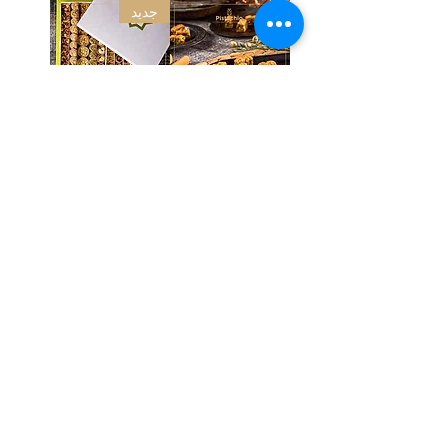
جديد
بقلاوة آسية فستق
علبة حلو سوري
250 جرام
مشكل جاهزه (وزن
قائم 3 كيلو)
السعر
السعر
أضِف إلى
أضِف إلى
العربة
العربة
تحميل المزيد