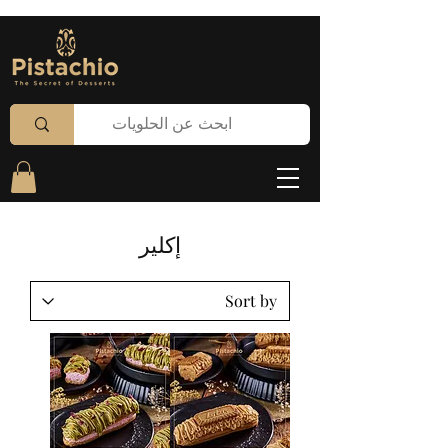
إكلير