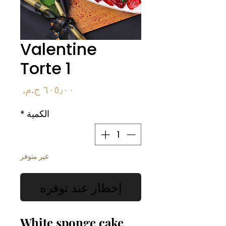
Valentine
Torte 1
السعر
الكمية
*
غير متوفر
إخطار عند توفره
White sponge cake