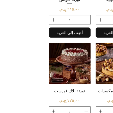
السعر
لعربة
أضِف إلى العربة
سريع
 مكسرات
العرض السريع
تورتة بلاك فورست
السعر