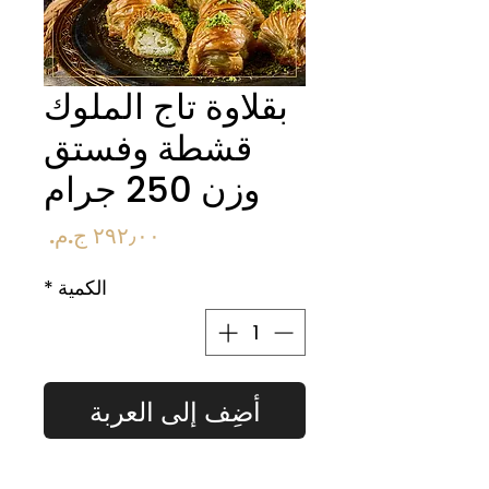
بقلاوة تاج الملوك
قشطة وفستق
وزن 250 جرام
السعر
الكمية
*
أضِف إلى العربة