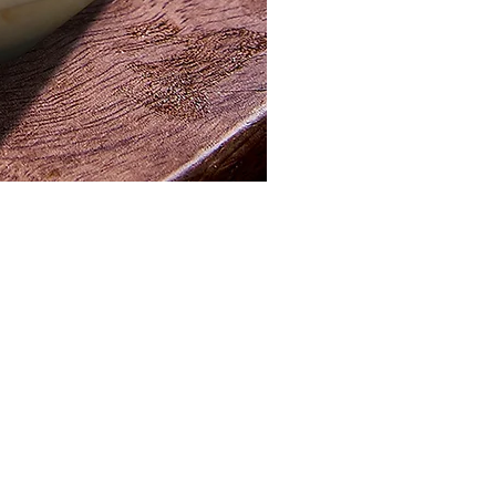
مصر ، القاهرة الجديدة ، المنطقة الصناعية
info@pistachio.com.eg
+20 1224488388/1224488288
الرقم الضريبي: 552-430-137