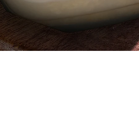
العرض السريع
 ، قطعة
642