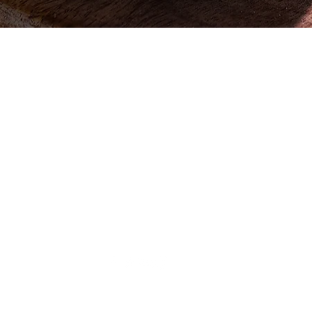
العرض السريع
 ، قطعة
642
202 بواسطة Pistachio. بفخر تم إنشاؤه باستخدام pistachio.com.eg