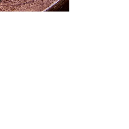
مصر ، القاهرة الجديدة ، المنطقة الصناعية
info@pistachio.com.eg
+20 1224488388/1224488288
الرقم الضريبي: 552-430-137
© 0