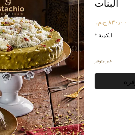
البنات
السعر
الكمية
*
غير متوفر
فره