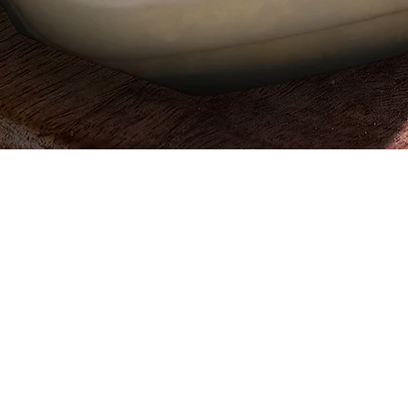
العرض السريع
 ، قطعة
642