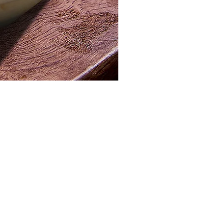
مصر ، القاهرة الجديدة ، المنطقة الصناعية
info@pistachio.com.eg
+20 1224488388/1224488288
الرقم الضريبي: 552-430-137