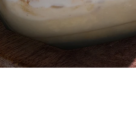
العرض السريع
 ، قطعة
642