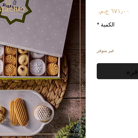
السعر
الكمية
*
غير متوفر
فره