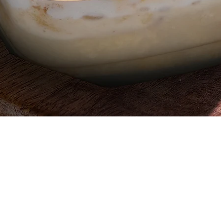
العرض السريع
 ، قطعة
642