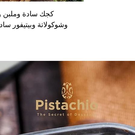
كجك سادة وملبن 
وشوكولاتة وبيتيفور سادة وغريبة (