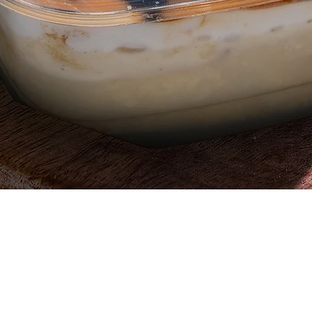
العرض السريع
 ، قطعة
642