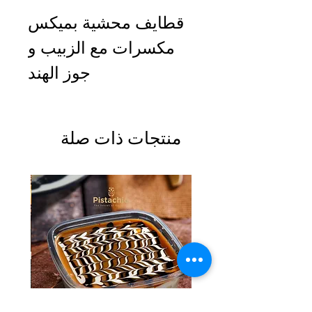
قطايف محشية بميكس
مكسرات مع الزبيب و
جوز الهند
منتجات ذات صلة